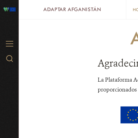
Skip
ADAPTAR AFGANISTÁN
HO
to
main
content
MENU
Search
Agradeci
WCS.org
La Plataforma Ad
proporcionados p